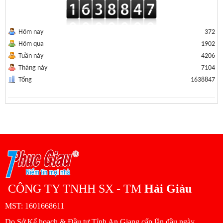
Hôm nay
372
Hôm qua
1902
Tuần này
4206
Tháng này
7104
Tổng
1638847
CÔNG TY TNHH SX - TM
Hải Giàu
MST: 1601668611
Do Sở Kế hoạch & Đầu tư Tỉnh An Giang cấp lần đầu ngày