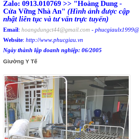
Zalo: 0913.010769 >> "Hoàng Dung -
Cửa Vững Nhà An"
(Hình ảnh được cập
nhật liên tục và tư vấn trực tuyến)
Email
:
hoangdungct44@gmail.com
-
phucgiaulx1999@
Website
:
http://www.phucgiau.vn
Ngày thành lập doanh nghiệp: 06/2005
Giường Y Tế