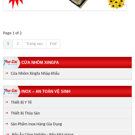
Page 1 of 2
1
2
Trang sau
End
CỬA NHÔM XINGFA
Cửa Nhôm Xingfa Nhập Khẩu
INOX – AN TOÀN VỆ SINH
Thiết Bị Y Tế
Thiết Bị Thủy Sản
Sản Phẩm Inox Hàng Gia Dụng
Bếp Ăn Công Nghiệp - Bếp Nhà Hàng