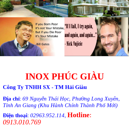
© Free
Joomla! 3 Modules
- by
VinaGecko.com
INOX PHÚC GIÀU
Công Ty TNHH SX - TM Hải Giàu
Ðịa chỉ
:
69 Nguyễn Thái Học, Phường Long Xuyên,
Tỉnh An Giang (Khu Hành Chính Thành Phố Mới)
Hotline
:
Ðiện thoại
:
02963.952.114
,
0913.010.769