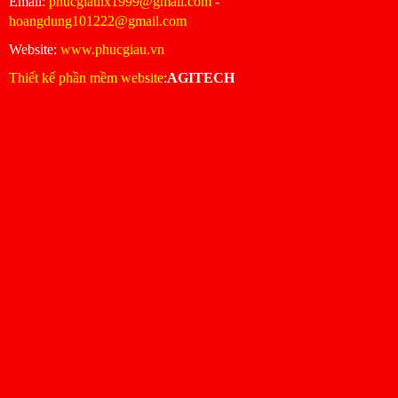
Email:
phucgiaulx1999@gmail.com
-
hoangdung101222@gmail.com
Website:
www.phucgiau.vn
Thiết kế phần mềm website
:
AGITECH