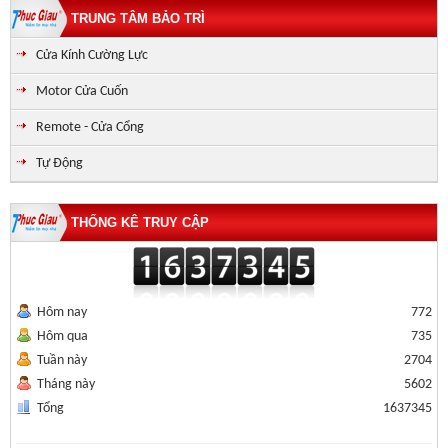
TRUNG TÂM BẢO TRÌ
Cửa Kính Cường Lực
Motor Cửa Cuốn
Remote - Cửa Cổng
Tự Động
THỐNG KÊ TRUY CẬP
Hôm nay
772
Hôm qua
735
Tuần này
2704
Tháng này
5602
Tổng
1637345