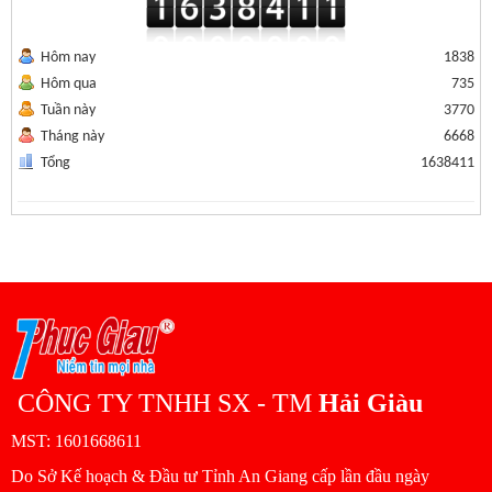
Hôm nay
1838
Hôm qua
735
Tuần này
3770
Tháng này
6668
Tổng
1638411
CÔNG TY TNHH SX - TM
Hải Giàu
MST: 1601668611
Do Sở Kế hoạch & Đầu tư Tỉnh An Giang cấp lần đầu ngày