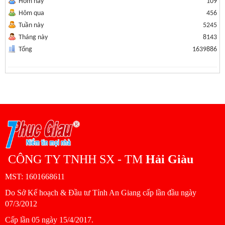
Hôm nay
109
Hôm qua
456
Tuần này
5245
Tháng này
8143
Tổng
1639886
CÔNG TY TNHH SX - TM
Hải Giàu
MST: 1601668611
Do Sở Kế hoạch & Đầu tư Tỉnh An Giang cấp lần đầu ngày
07/3/2012
Cấp lần 05 ngày 15/4/2017.