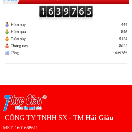
Hôm nay
444
Hôm qua
846
Tuần này
5124
Tháng này
8022
Tổng
1639765
CÔNG TY TNHH SX - TM
Hải Giàu
MST: 1601668611