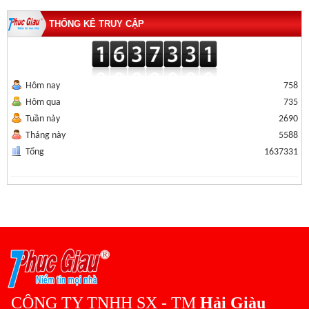
THỐNG KÊ TRUY CẬP
Hôm nay
758
Hôm qua
735
Tuần này
2690
Tháng này
5588
Tổng
1637331
CÔNG TY TNHH SX - TM
Hải Giàu