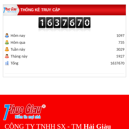
THỐNG KÊ TRUY CẬP
Hôm nay
1097
Hôm qua
735
Tuần này
3029
Tháng này
5927
Tổng
1637670
CÔNG TY TNHH SX - TM
Hải Giàu