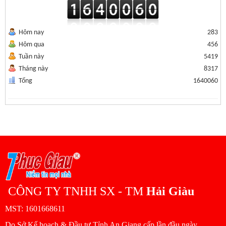
Hôm nay
283
Hôm qua
456
Tuần này
5419
Tháng này
8317
Tổng
1640060
CÔNG TY TNHH SX - TM
Hải Giàu
MST: 1601668611
Do Sở Kế hoạch & Đầu tư Tỉnh An Giang cấp lần đầu ngày