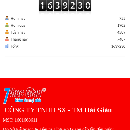
Hôm nay
755
Hôm qua
1902
Tuần này
4589
Tháng này
7487
Tổng
1639230
CÔNG TY TNHH SX - TM
Hải Giàu
MST: 1601668611
Do Sở Kế hoạch & Đầu tư Tỉnh An Giang cấp lần đầu ngày