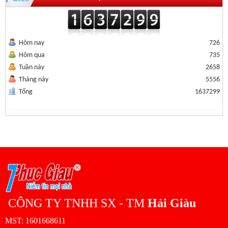
Hôm nay
726
Hôm qua
735
Tuần này
2658
Tháng này
5556
Tổng
1637299
CÔNG TY TNHH SX - TM
Hải Giàu
MST: 1601668611