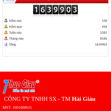
Hôm nay
126
Hôm qua
456
Tuần này
5262
Tháng này
8160
Tổng
1639903
CÔNG TY TNHH SX - TM
Hải Giàu
MST: 1601668611